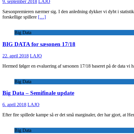
9. september 2018
LAJO
Sæsonpremieren nærmer sig. I den anledning dykker vi dybt i statisti
forskellige spillere
[…]
Big Data
BIG DATA for sæsonen 17/18
22. april 2018
LAJO
Hermed følger en evaluering af sæsonen 17/18 baseret på de data vi h
Big Data
Big Data – Semifinale update
6. april 2018
LAJO
Efter fire spillede kampe så er det små marginaler, der har gjort, at 
Big Data