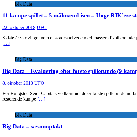
Big Data
11 kampe spillet – 5 målmænd isen – Unge RIK’ere sto
22. oktober 2018
UFO
Sidste år var vi igennem et skadeshelvede med masser af spillere ud
[…]
Big Data
Big Data – Evaluering efter første spillerunde (9 kam
8. oktober 2018
UFO
For Rungsted Seier Capitals vedkommende er første spillerunde nu færdi
resterende kampe
[…]
Big Data
Big Data – sæsonoptakt