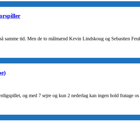
rspiller
e på samme tid. Men de to målmænd Kevin Lindskoug og Sebastien Feuk 
pe)
gspillet, og med 7 sejre og kun 2 nederlag kan ingen hold fratage os før