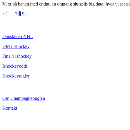
Vi er på banen med endnu en omgang slutspils big data, hvor vi ser p
Indlægsinddeling
«
1
…
7
8
9
»
ISHOCKEY
Danskere i NHL
DM i ishockey
Final4 Ishockey
Ishockeyodds
Ishockeyregler
CHAMPAGNEBUGTEN
Om Champagnebugten
Kontakt