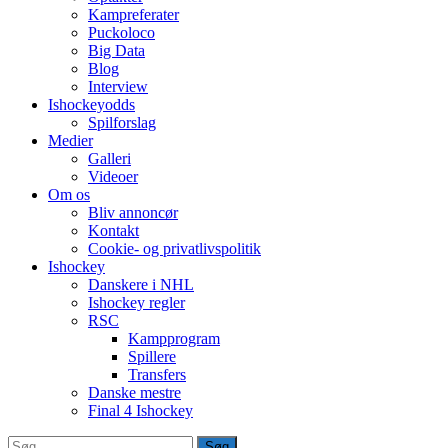
Kampreferater
Puckoloco
Big Data
Blog
Interview
Ishockeyodds
Spilforslag
Medier
Galleri
Videoer
Om os
Bliv annoncør
Kontakt
Cookie- og privatlivspolitik
Ishockey
Danskere i NHL
Ishockey regler
RSC
Kampprogram
Spillere
Transfers
Danske mestre
Final 4 Ishockey
Søg